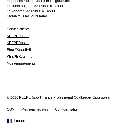
Réponses rapides aux e-mails garanties
Du lundi au jeudi de 09h00 à 17h00
Le vendredi de 09h00 à 14h00
Fermé tous les jours fériés
Service clients
KEEPERsport
KEEPERbattle
Blog #KeepItAll
KEEPERtraining
Nos engagements
© 2026 KEEPERsport France Professional Goalkeeper Sportswear
CGV
Mentions légales
Confidentialité
France