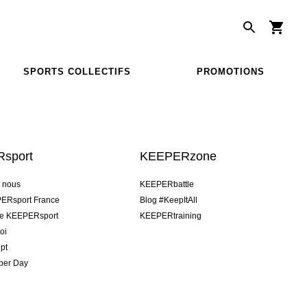
SPORTS COLLECTIFS
PROMOTIONS
sport
KEEPERzone
e nous
KEEPERbattle
ERsport France
Blog #KeepItAll
pe KEEPERsport
KEEPERtraining
oi
pt
per Day