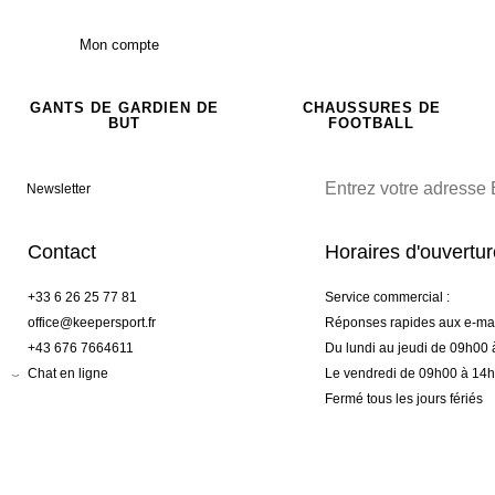
Mon compte
GANTS DE GARDIEN DE
CHAUSSURES DE
BUT
FOOTBALL
Newsletter
Contact
Horaires d'ouvertu
+33 6 26 25 77 81
Service commercial :
office@keepersport.fr
Réponses rapides aux e-mai
+43 676 7664611
Du lundi au jeudi de 09h00
Chat en ligne
Le vendredi de 09h00 à 14
Fermé tous les jours fériés