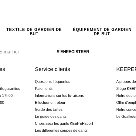
TEXTILE DE GARDIEN DE
ÉQUIPEMENT DE GARDIEN
BUT
DE BUT
res
Service clients
KEEPER
Questions fréquentes
A propos d
ls garanties
Paiements
Siège KEEP
 à 17h00
Informations sur les livraisons
Notre équi
h00
Effectuer un retour
Offre d'empl
Guide des tailles
Notre conce
Le guide des gants
Le Goalkee
Choisissez les gants KEEPERsport
Les différentes coupes de gants