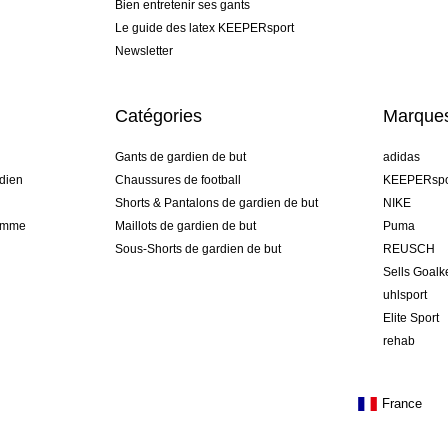
Bien entretenir ses gants
Le guide des latex KEEPERsport
Newsletter
Catégories
Marque
Gants de gardien de but
adidas
dien
Chaussures de football
KEEPERspo
Shorts & Pantalons de gardien de but
NIKE
gamme
Maillots de gardien de but
Puma
Sous-Shorts de gardien de but
REUSCH
Sells Goal
uhlsport
Elite Sport
rehab
France