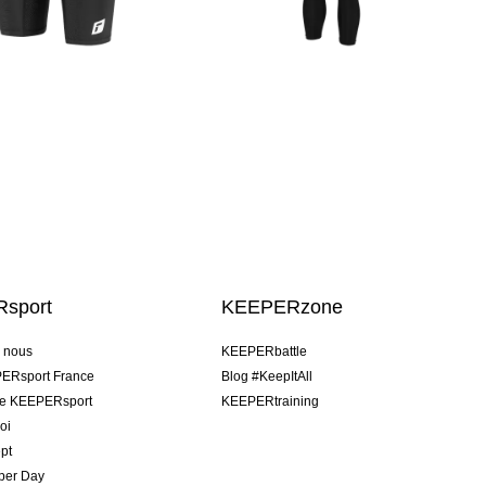
sport
KEEPERzone
e nous
KEEPERbattle
ERsport France
Blog #KeepItAll
pe KEEPERsport
KEEPERtraining
oi
pt
per Day