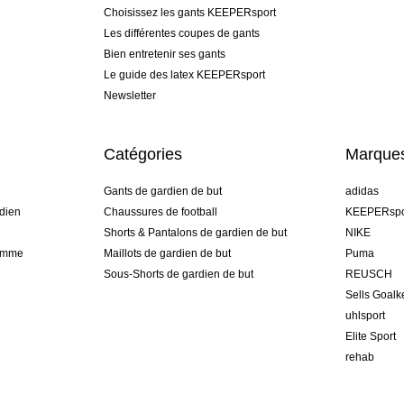
Choisissez les gants KEEPERsport
Les différentes coupes de gants
Bien entretenir ses gants
Le guide des latex KEEPERsport
Newsletter
Catégories
Marque
Gants de gardien de but
adidas
dien
Chaussures de football
KEEPERspo
Shorts & Pantalons de gardien de but
NIKE
gamme
Maillots de gardien de but
Puma
Sous-Shorts de gardien de but
REUSCH
Sells Goal
uhlsport
Elite Sport
rehab