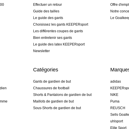
h00
Effectuer un retour
Offre d'empl
Guide des tailles
Notre conce
Le guide des gants
Le Goalkee
Choisissez les gants KEEPERsport
Les différentes coupes de gants
Bien entretenir ses gants
Le guide des latex KEEPERsport
Newsletter
Catégories
Marque
Gants de gardien de but
adidas
dien
Chaussures de football
KEEPERspo
Shorts & Pantalons de gardien de but
NIKE
gamme
Maillots de gardien de but
Puma
Sous-Shorts de gardien de but
REUSCH
Sells Goal
uhlsport
Elite Sport