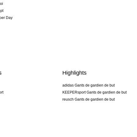
oi
pt
per Day
s
Highlights
adidas Gants de gardien de but
rt
KEEPERsport Gants de gardien de but
reusch Gants de gardien de but
uhlsport Gants de gardien de but
rehab Gants de gardien de but
keeper
NIKE Gants de gardien de but
PUMA Gants de gardien de but
SELLS Gants de gardien de but