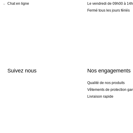
Chat en ligne
Le vendredi de 09h00 à 14
Fermé tous les jours fériés
Suivez nous
Nos engagements
Qualité de nos produits
Vêtements de protection gar
Livraison rapide
Personnalisation haut de 
Gants spéciaux et exclusifs
Pack gants et textile