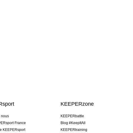
sport
KEEPERzone
e nous
KEEPERbattle
ERsport France
Blog #KeepItAll
pe KEEPERsport
KEEPERtraining