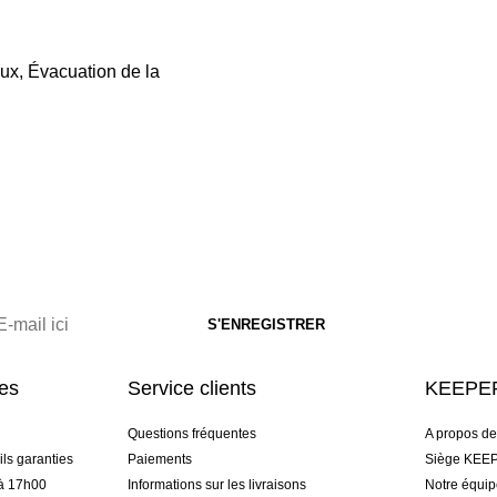
eux, Évacuation de la
res
Service clients
KEEPER
Questions fréquentes
A propos d
ls garanties
Paiements
Siège KEEP
 à 17h00
Informations sur les livraisons
Notre équi