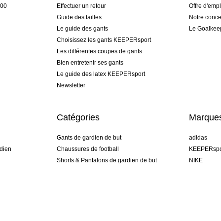
h00
Effectuer un retour
Offre d'empl
Guide des tailles
Notre conce
Le guide des gants
Le Goalkee
Choisissez les gants KEEPERsport
Les différentes coupes de gants
Bien entretenir ses gants
Le guide des latex KEEPERsport
Newsletter
Catégories
Marque
Gants de gardien de but
adidas
dien
Chaussures de football
KEEPERspo
Shorts & Pantalons de gardien de but
NIKE
gamme
Maillots de gardien de but
Puma
Sous-Shorts de gardien de but
REUSCH
Sells Goal
uhlsport
Elite Sport