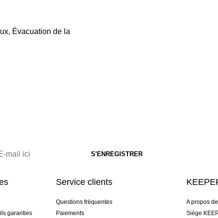
eux, Évacuation de la
res
Service clients
KEEPER
Questions fréquentes
A propos d
ls garanties
Paiements
Siège KEEP