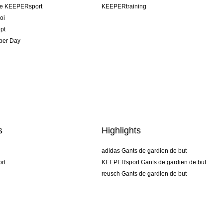
pe KEEPERsport
KEEPERtraining
oi
pt
per Day
s
Highlights
adidas Gants de gardien de but
rt
KEEPERsport Gants de gardien de but
reusch Gants de gardien de but
uhlsport Gants de gardien de but
rehab Gants de gardien de but
keeper
NIKE Gants de gardien de but
PUMA Gants de gardien de but