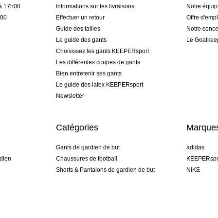
 à 17h00
Informations sur les livraisons
Notre équi
h00
Effectuer un retour
Offre d'empl
Guide des tailles
Notre conce
Le guide des gants
Le Goalkee
Choisissez les gants KEEPERsport
Les différentes coupes de gants
Bien entretenir ses gants
Le guide des latex KEEPERsport
Newsletter
Catégories
Marque
Gants de gardien de but
adidas
dien
Chaussures de football
KEEPERspo
Shorts & Pantalons de gardien de but
NIKE
gamme
Maillots de gardien de but
Puma
Sous-Shorts de gardien de but
REUSCH
Sells Goal
uhlsport