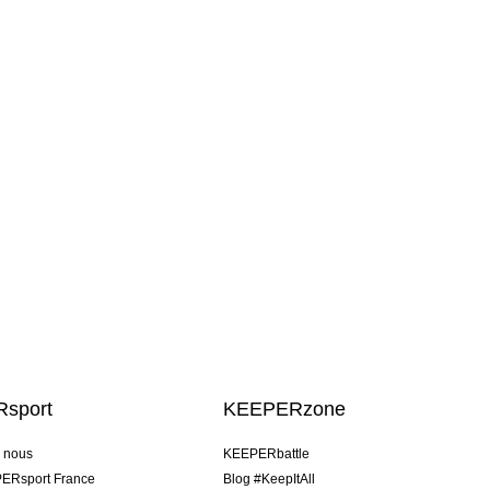
sport
KEEPERzone
e nous
KEEPERbattle
ERsport France
Blog #KeepItAll