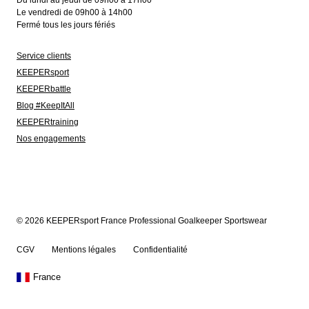
Du lundi au jeudi de 09h00 à 17h00
Le vendredi de 09h00 à 14h00
Fermé tous les jours fériés
Service clients
KEEPERsport
KEEPERbattle
Blog #KeepItAll
KEEPERtraining
Nos engagements
© 2026 KEEPERsport France Professional Goalkeeper Sportswear
CGV
Mentions légales
Confidentialité
France