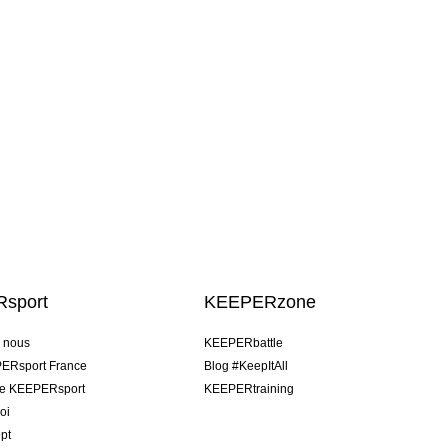
sport
KEEPERzone
e nous
KEEPERbattle
ERsport France
Blog #KeepItAll
pe KEEPERsport
KEEPERtraining
oi
pt