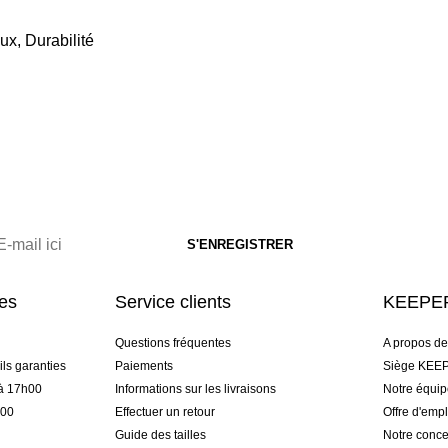
ux, Durabilité
res
Service clients
KEEPER
Questions fréquentes
A propos d
ls garanties
Paiements
Siège KEEP
 à 17h00
Informations sur les livraisons
Notre équi
h00
Effectuer un retour
Offre d'empl
Guide des tailles
Notre conce