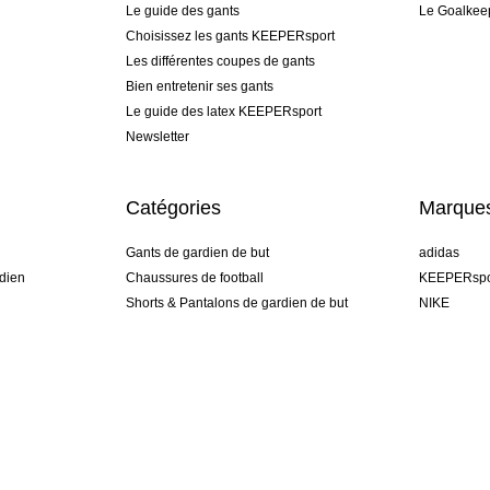
Le guide des gants
Le Goalkee
Choisissez les gants KEEPERsport
Les différentes coupes de gants
Bien entretenir ses gants
Le guide des latex KEEPERsport
Newsletter
Catégories
Marque
Gants de gardien de but
adidas
dien
Chaussures de football
KEEPERspo
Shorts & Pantalons de gardien de but
NIKE
gamme
Maillots de gardien de but
Puma
Sous-Shorts de gardien de but
REUSCH
Sells Goal
uhlsport
Elite Sport
rehab