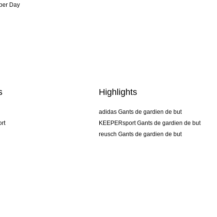
per Day
s
Highlights
adidas Gants de gardien de but
rt
KEEPERsport Gants de gardien de but
reusch Gants de gardien de but
uhlsport Gants de gardien de but
rehab Gants de gardien de but
keeper
NIKE Gants de gardien de but
PUMA Gants de gardien de but
SELLS Gants de gardien de but