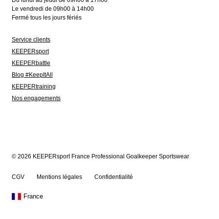
Du lundi au jeudi de 09h00 à 17h00
Le vendredi de 09h00 à 14h00
Fermé tous les jours fériés
Service clients
KEEPERsport
KEEPERbattle
Blog #KeepItAll
KEEPERtraining
Nos engagements
© 2026 KEEPERsport France Professional Goalkeeper Sportswear
CGV
Mentions légales
Confidentialité
France