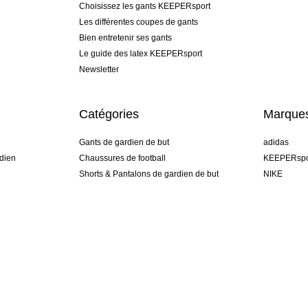
Choisissez les gants KEEPERsport
Les différentes coupes de gants
Bien entretenir ses gants
Le guide des latex KEEPERsport
Newsletter
Catégories
Marque
Gants de gardien de but
adidas
dien
Chaussures de football
KEEPERspo
Shorts & Pantalons de gardien de but
NIKE
gamme
Maillots de gardien de but
Puma
Sous-Shorts de gardien de but
REUSCH
Sells Goal
uhlsport
Elite Sport
rehab