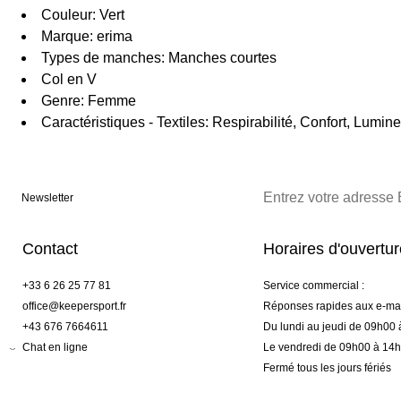
Couleur: Vert
Marque: erima
Types de manches: Manches courtes
Col en V
Genre: Femme
Caractéristiques - Textiles: Respirabilité, Confort, Lumin
Newsletter
Contact
Horaires d'ouvertu
+33 6 26 25 77 81
Service commercial :
office@keepersport.fr
Réponses rapides aux e-mai
+43 676 7664611
Du lundi au jeudi de 09h00
Chat en ligne
Le vendredi de 09h00 à 14
Fermé tous les jours fériés