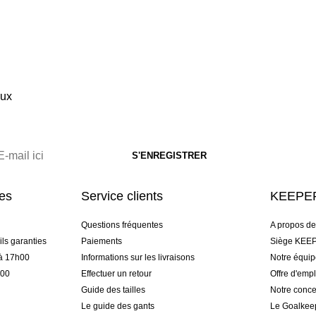
eux
res
Service clients
KEEPER
Questions fréquentes
A propos d
ls garanties
Paiements
Siège KEEP
 à 17h00
Informations sur les livraisons
Notre équi
h00
Effectuer un retour
Offre d'empl
Guide des tailles
Notre conce
Le guide des gants
Le Goalkee