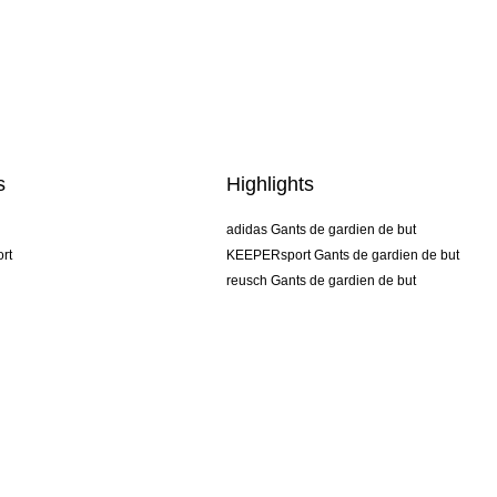
s
Highlights
adidas Gants de gardien de but
rt
KEEPERsport Gants de gardien de but
reusch Gants de gardien de but
uhlsport Gants de gardien de but
rehab Gants de gardien de but
keeper
NIKE Gants de gardien de but
PUMA Gants de gardien de but
SELLS Gants de gardien de but