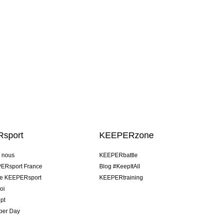
sport
KEEPERzone
e nous
KEEPERbattle
ERsport France
Blog #KeepItAll
pe KEEPERsport
KEEPERtraining
oi
pt
per Day