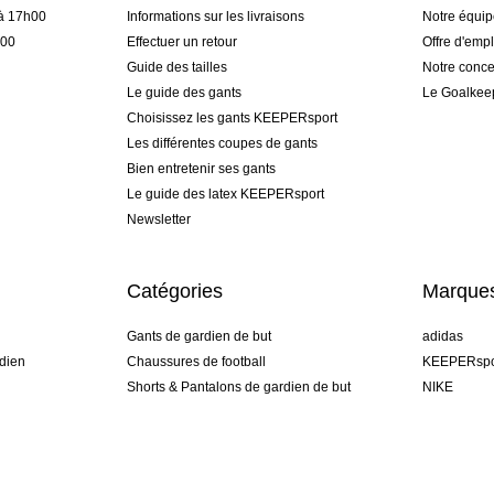
 à 17h00
Informations sur les livraisons
Notre équi
h00
Effectuer un retour
Offre d'empl
Guide des tailles
Notre conce
Le guide des gants
Le Goalkee
Choisissez les gants KEEPERsport
Les différentes coupes de gants
Bien entretenir ses gants
Le guide des latex KEEPERsport
Newsletter
Catégories
Marque
Gants de gardien de but
adidas
dien
Chaussures de football
KEEPERspo
Shorts & Pantalons de gardien de but
NIKE
gamme
Maillots de gardien de but
Puma
Sous-Shorts de gardien de but
REUSCH
Sells Goal
uhlsport