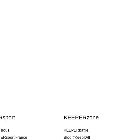
sport
KEEPERzone
e nous
KEEPERbattle
ERsport France
Blog #KeepItAll