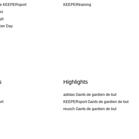
pe KEEPERsport
KEEPERtraining
oi
pt
per Day
s
Highlights
adidas Gants de gardien de but
rt
KEEPERsport Gants de gardien de but
reusch Gants de gardien de but
uhlsport Gants de gardien de but
rehab Gants de gardien de but
keeper
NIKE Gants de gardien de but
PUMA Gants de gardien de but