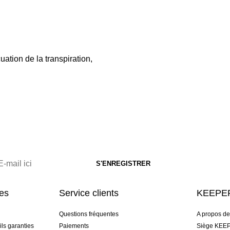
uation de la transpiration,
res
Service clients
KEEPER
Questions fréquentes
A propos d
ls garanties
Paiements
Siège KEEP