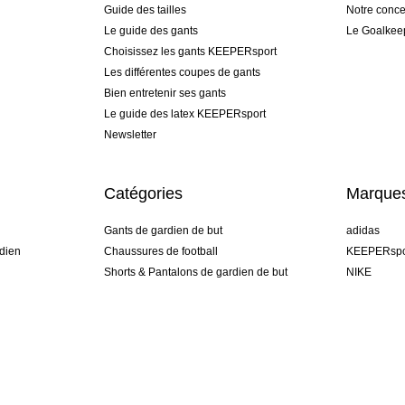
Guide des tailles
Notre conce
Le guide des gants
Le Goalkee
Choisissez les gants KEEPERsport
Les différentes coupes de gants
Bien entretenir ses gants
Le guide des latex KEEPERsport
Newsletter
Catégories
Marque
Gants de gardien de but
adidas
dien
Chaussures de football
KEEPERspo
Shorts & Pantalons de gardien de but
NIKE
gamme
Maillots de gardien de but
Puma
Sous-Shorts de gardien de but
REUSCH
Sells Goal
uhlsport
Elite Sport
rehab