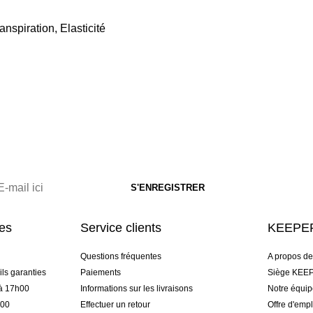
anspiration, Elasticité
res
Service clients
KEEPER
Questions fréquentes
A propos d
ls garanties
Paiements
Siège KEEP
 à 17h00
Informations sur les livraisons
Notre équi
h00
Effectuer un retour
Offre d'empl