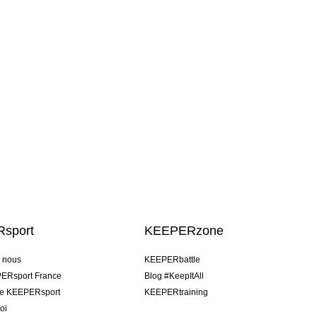
sport
KEEPERzone
e nous
KEEPERbattle
ERsport France
Blog #KeepItAll
pe KEEPERsport
KEEPERtraining
oi