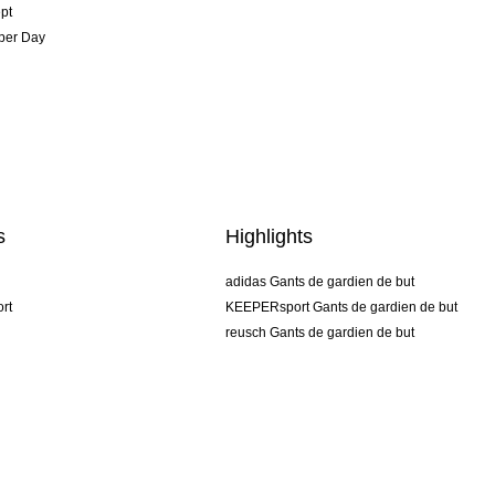
pt
per Day
s
Highlights
adidas Gants de gardien de but
rt
KEEPERsport Gants de gardien de but
reusch Gants de gardien de but
uhlsport Gants de gardien de but
rehab Gants de gardien de but
keeper
NIKE Gants de gardien de but
PUMA Gants de gardien de but
SELLS Gants de gardien de but