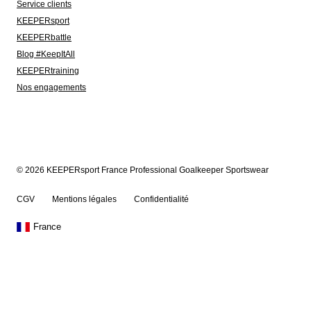
Service clients
KEEPERsport
KEEPERbattle
Blog #KeepItAll
KEEPERtraining
Nos engagements
© 2026 KEEPERsport France Professional Goalkeeper Sportswear
CGV
Mentions légales
Confidentialité
France