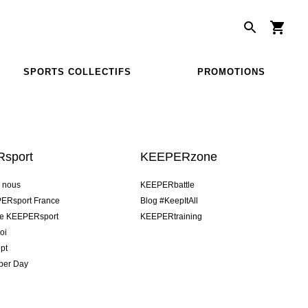
SPORTS COLLECTIFS
PROMOTIONS
sport
KEEPERzone
e nous
KEEPERbattle
ERsport France
Blog #KeepItAll
pe KEEPERsport
KEEPERtraining
oi
pt
per Day