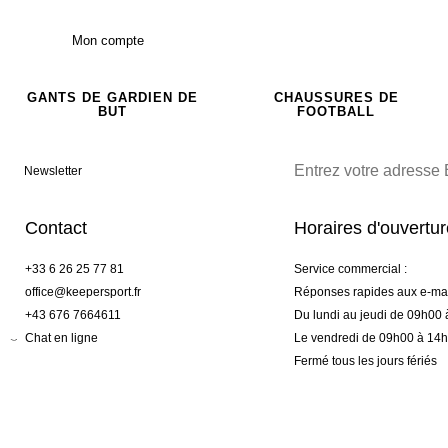
Mon compte
GANTS DE GARDIEN DE
CHAUSSURES DE
BUT
FOOTBALL
Newsletter
Contact
Horaires d'ouvertu
+33 6 26 25 77 81
Service commercial :
office@keepersport.fr
Réponses rapides aux e-mai
+43 676 7664611
Du lundi au jeudi de 09h00
Chat en ligne
Le vendredi de 09h00 à 14
Fermé tous les jours fériés