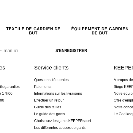
TEXTILE DE GARDIEN DE
ÉQUIPEMENT DE GARDIEN
BUT
DE BUT
res
Service clients
KEEPER
Questions fréquentes
A propos d
ls garanties
Paiements
Siège KEEP
 à 17h00
Informations sur les livraisons
Notre équi
h00
Effectuer un retour
Offre d'empl
Guide des tailles
Notre conce
Le guide des gants
Le Goalkee
Choisissez les gants KEEPERsport
Les différentes coupes de gants