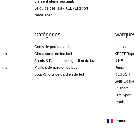
Bien entretenir ses gants
Le guide des latex KEEPERsport
Newsletter
Catégories
Marque
Gants de gardien de but
adidas
dien
Chaussures de football
KEEPERspo
Shorts & Pantalons de gardien de but
NIKE
gamme
Maillots de gardien de but
Puma
Sous-Shorts de gardien de but
REUSCH
Sells Goal
uhlsport
Elite Sport
rehab
France