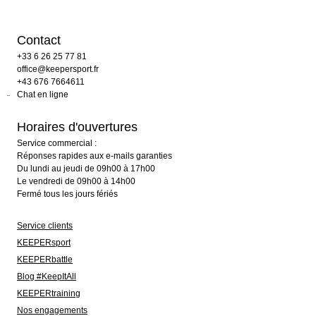
Contact
+33 6 26 25 77 81
office@keepersport.fr
+43 676 7664611
Chat en ligne
Horaires d'ouvertures
Service commercial :
Réponses rapides aux e-mails garanties
Du lundi au jeudi de 09h00 à 17h00
Le vendredi de 09h00 à 14h00
Fermé tous les jours fériés
Service clients
KEEPERsport
KEEPERbattle
Blog #KeepItAll
KEEPERtraining
Nos engagements