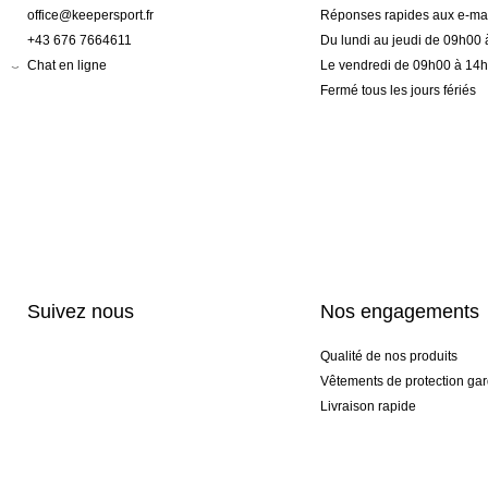
office@keepersport.fr
Réponses rapides aux e-mai
+43 676 7664611
Du lundi au jeudi de 09h00
Chat en ligne
Le vendredi de 09h00 à 14
Fermé tous les jours fériés
Suivez nous
Nos engagements
Qualité de nos produits
Vêtements de protection gar
Livraison rapide
Personnalisation haut de 
Gants spéciaux et exclusifs
Pack gants et textile