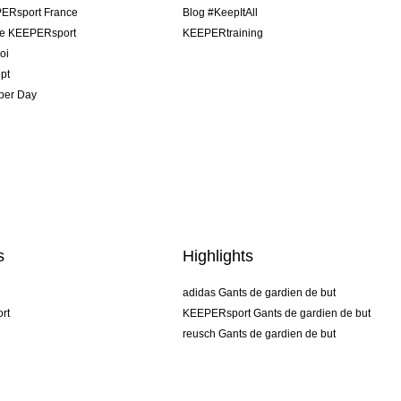
ERsport France
Blog #KeepItAll
pe KEEPERsport
KEEPERtraining
oi
pt
per Day
s
Highlights
adidas Gants de gardien de but
rt
KEEPERsport Gants de gardien de but
reusch Gants de gardien de but
uhlsport Gants de gardien de but
rehab Gants de gardien de but
keeper
NIKE Gants de gardien de but