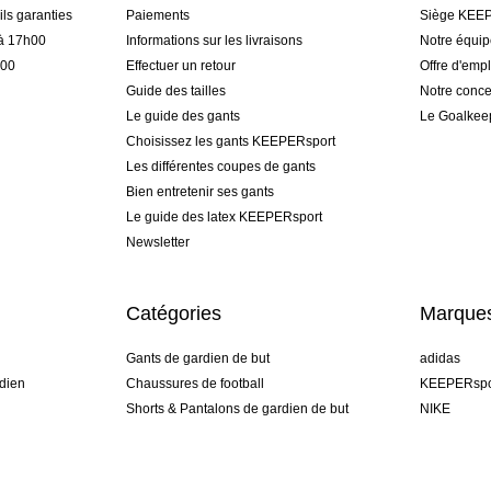
ls garanties
Paiements
Siège KEEP
 à 17h00
Informations sur les livraisons
Notre équi
h00
Effectuer un retour
Offre d'empl
Guide des tailles
Notre conce
Le guide des gants
Le Goalkee
Choisissez les gants KEEPERsport
Les différentes coupes de gants
Bien entretenir ses gants
Le guide des latex KEEPERsport
Newsletter
Catégories
Marque
Gants de gardien de but
adidas
dien
Chaussures de football
KEEPERspo
Shorts & Pantalons de gardien de but
NIKE
gamme
Maillots de gardien de but
Puma
Sous-Shorts de gardien de but
REUSCH
Sells Goal