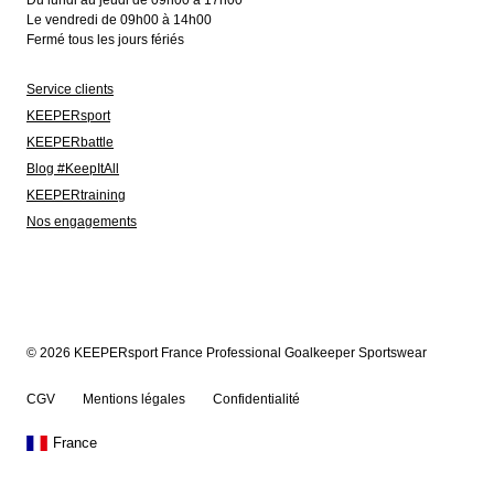
Du lundi au jeudi de 09h00 à 17h00
Le vendredi de 09h00 à 14h00
Fermé tous les jours fériés
Service clients
KEEPERsport
KEEPERbattle
Blog #KeepItAll
KEEPERtraining
Nos engagements
© 2026 KEEPERsport France Professional Goalkeeper Sportswear
CGV
Mentions légales
Confidentialité
France