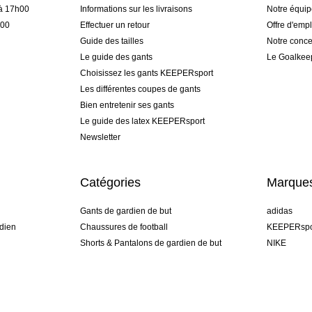
 à 17h00
Informations sur les livraisons
Notre équi
h00
Effectuer un retour
Offre d'empl
Guide des tailles
Notre conce
Le guide des gants
Le Goalkee
Choisissez les gants KEEPERsport
Les différentes coupes de gants
Bien entretenir ses gants
Le guide des latex KEEPERsport
Newsletter
Catégories
Marque
Gants de gardien de but
adidas
dien
Chaussures de football
KEEPERspo
Shorts & Pantalons de gardien de but
NIKE
gamme
Maillots de gardien de but
Puma
Sous-Shorts de gardien de but
REUSCH
Sells Goal
uhlsport