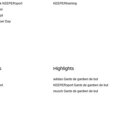
pe KEEPERsport
KEEPERtraining
oi
pt
per Day
s
Highlights
adidas Gants de gardien de but
rt
KEEPERsport Gants de gardien de but
reusch Gants de gardien de but
uhlsport Gants de gardien de but
rehab Gants de gardien de but
keeper
NIKE Gants de gardien de but
PUMA Gants de gardien de but