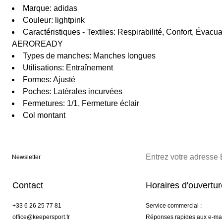
Marque: adidas
Couleur: lightpink
Caractéristiques - Textiles: Respirabilité, Confort, Évacua
AEROREADY
Types de manches: Manches longues
Utilisations: Entraînement
Formes: Ajusté
Poches: Latérales incurvées
Fermetures: 1/1, Fermeture éclair
Col montant
Newsletter
Contact
Horaires d'ouvertu
+33 6 26 25 77 81
Service commercial :
office@keepersport.fr
Réponses rapides aux e-mai