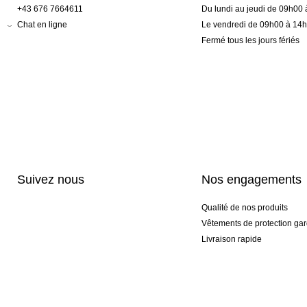
+43 676 7664611
Du lundi au jeudi de 09h00
Chat en ligne
Le vendredi de 09h00 à 14
Fermé tous les jours fériés
Suivez nous
Nos engagements
Qualité de nos produits
Vêtements de protection gar
Livraison rapide
Personnalisation haut de 
Gants spéciaux et exclusifs
Pack gants et textile