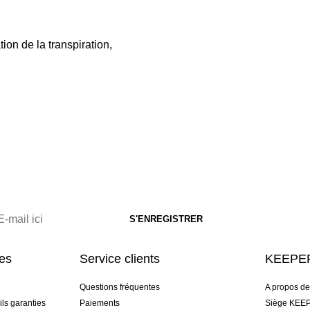
tion de la transpiration,
res
Service clients
KEEPER
Questions fréquentes
A propos d
ls garanties
Paiements
Siège KEEP