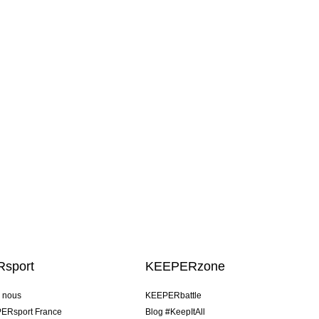
sport
KEEPERzone
e nous
KEEPERbattle
ERsport France
Blog #KeepItAll