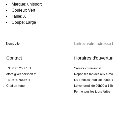
Marque: uhlsport
Couleur: Vert
Taille: X
Coupe: Large
Newsletter
Contact
Horaires d'ouvertu
+33 6 26 25 77 81
Service commercial :
office@keepersport.fr
Réponses rapides aux e-mai
+43 676 7664611
Du lundi au jeudi de 09h00
Chat en ligne
Le vendredi de 09h00 à 14
Fermé tous les jours fériés