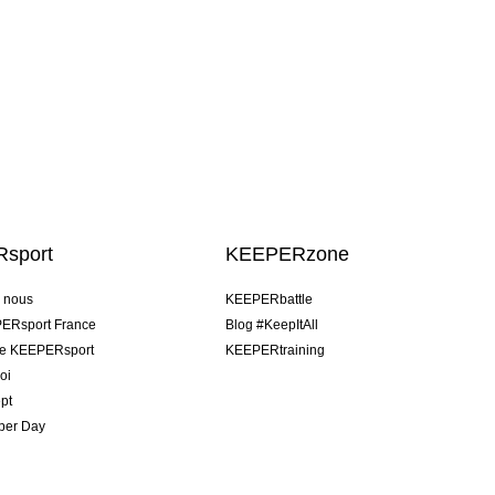
sport
KEEPERzone
e nous
KEEPERbattle
ERsport France
Blog #KeepItAll
pe KEEPERsport
KEEPERtraining
oi
pt
per Day