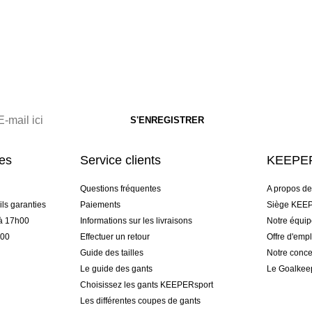
res
Service clients
KEEPER
Questions fréquentes
A propos d
ls garanties
Paiements
Siège KEEP
 à 17h00
Informations sur les livraisons
Notre équi
h00
Effectuer un retour
Offre d'empl
Guide des tailles
Notre conce
Le guide des gants
Le Goalkee
Choisissez les gants KEEPERsport
Les différentes coupes de gants