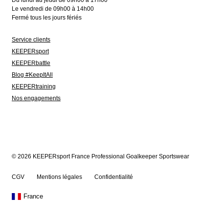
Du lundi au jeudi de 09h00 à 17h00
Le vendredi de 09h00 à 14h00
Fermé tous les jours fériés
Service clients
KEEPERsport
KEEPERbattle
Blog #KeepItAll
KEEPERtraining
Nos engagements
© 2026 KEEPERsport France Professional Goalkeeper Sportswear
CGV
Mentions légales
Confidentialité
France