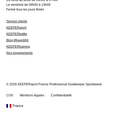
Du lundi au jeudi de 09h00 à 17h00
Le vendredi de 09h00 à 14h00
Fermé tous les jours fériés
Service clients
KEEPERsport
KEEPERbattle
Blog #KeepItAll
KEEPERtraining
Nos engagements
© 2026 KEEPERsport France Professional Goalkeeper Sportswear
CGV
Mentions légales
Confidentialité
France