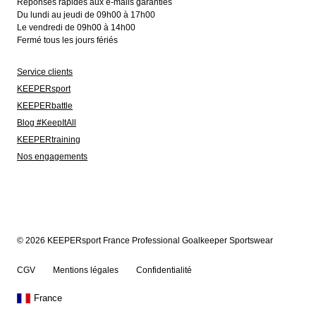
Réponses rapides aux e-mails garanties
Du lundi au jeudi de 09h00 à 17h00
Le vendredi de 09h00 à 14h00
Fermé tous les jours fériés
Service clients
KEEPERsport
KEEPERbattle
Blog #KeepItAll
KEEPERtraining
Nos engagements
© 2026 KEEPERsport France Professional Goalkeeper Sportswear
CGV
Mentions légales
Confidentialité
France