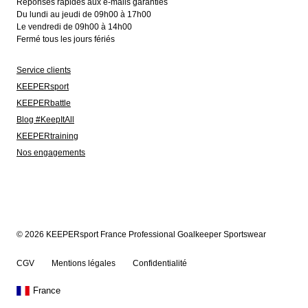
Réponses rapides aux e-mails garanties
Du lundi au jeudi de 09h00 à 17h00
Le vendredi de 09h00 à 14h00
Fermé tous les jours fériés
Service clients
KEEPERsport
KEEPERbattle
Blog #KeepItAll
KEEPERtraining
Nos engagements
© 2026 KEEPERsport France Professional Goalkeeper Sportswear
CGV
Mentions légales
Confidentialité
France