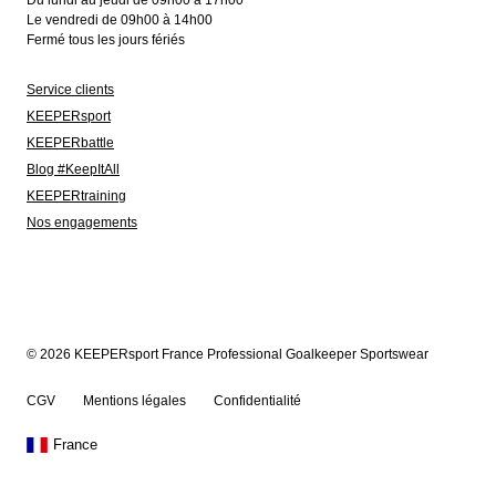
Du lundi au jeudi de 09h00 à 17h00
Le vendredi de 09h00 à 14h00
Fermé tous les jours fériés
Service clients
KEEPERsport
KEEPERbattle
Blog #KeepItAll
KEEPERtraining
Nos engagements
© 2026 KEEPERsport France Professional Goalkeeper Sportswear
CGV
Mentions légales
Confidentialité
France