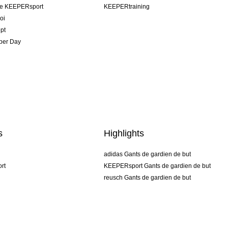
pe KEEPERsport
KEEPERtraining
oi
pt
per Day
s
Highlights
adidas Gants de gardien de but
rt
KEEPERsport Gants de gardien de but
reusch Gants de gardien de but
uhlsport Gants de gardien de but
rehab Gants de gardien de but
keeper
NIKE Gants de gardien de but
PUMA Gants de gardien de but