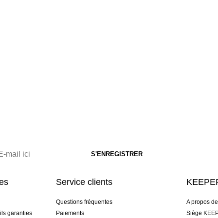
res
Service clients
KEEPER
Questions fréquentes
A propos d
ls garanties
Paiements
Siège KEEP