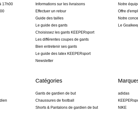
 à 17h00
Informations sur les livraisons
Notre équi
h00
Effectuer un retour
Offre d'empl
Guide des tailles
Notre conce
Le guide des gants
Le Goalkee
Choisissez les gants KEEPERsport
Les différentes coupes de gants
Bien entretenir ses gants
Le guide des latex KEEPERsport
Newsletter
Catégories
Marque
Gants de gardien de but
adidas
dien
Chaussures de football
KEEPERspo
Shorts & Pantalons de gardien de but
NIKE
gamme
Maillots de gardien de but
Puma
Sous-Shorts de gardien de but
REUSCH
Sells Goal
uhlsport