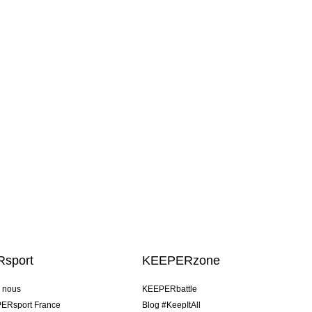
sport
KEEPERzone
e nous
KEEPERbattle
ERsport France
Blog #KeepItAll