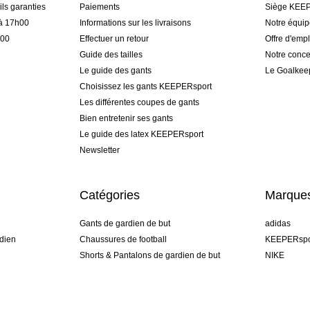
ls garanties
Paiements
Siège KEEP
 à 17h00
Informations sur les livraisons
Notre équi
h00
Effectuer un retour
Offre d'empl
Guide des tailles
Notre conce
Le guide des gants
Le Goalkee
Choisissez les gants KEEPERsport
Les différentes coupes de gants
Bien entretenir ses gants
Le guide des latex KEEPERsport
Newsletter
Catégories
Marque
Gants de gardien de but
adidas
dien
Chaussures de football
KEEPERspo
Shorts & Pantalons de gardien de but
NIKE
gamme
Maillots de gardien de but
Puma
Sous-Shorts de gardien de but
REUSCH
Sells Goal