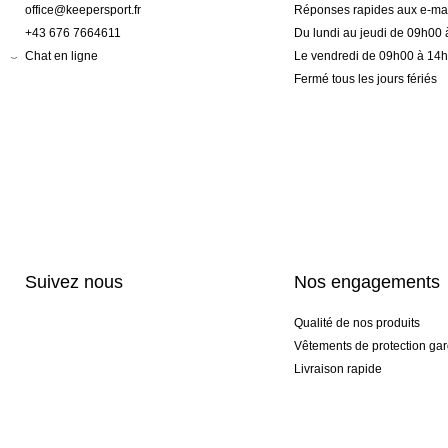
office@keepersport.fr
Réponses rapides aux e-mai
+43 676 7664611
Du lundi au jeudi de 09h00
Chat en ligne
Le vendredi de 09h00 à 14
Fermé tous les jours fériés
Suivez nous
Nos engagements
Qualité de nos produits
Vêtements de protection gar
Livraison rapide
Personnalisation haut de 
Gants spéciaux et exclusifs
Pack gants et textile