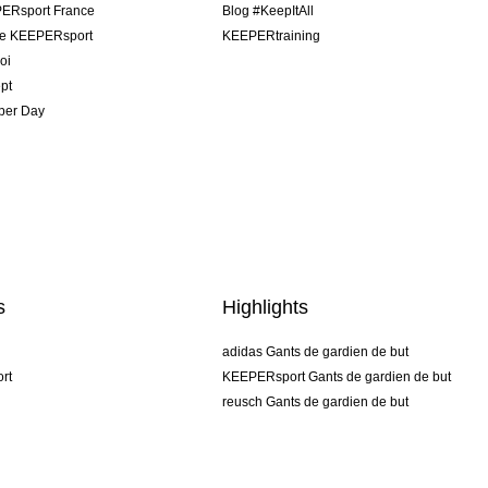
ERsport France
Blog #KeepItAll
pe KEEPERsport
KEEPERtraining
oi
pt
per Day
s
Highlights
adidas Gants de gardien de but
rt
KEEPERsport Gants de gardien de but
reusch Gants de gardien de but
uhlsport Gants de gardien de but
rehab Gants de gardien de but
keeper
NIKE Gants de gardien de but