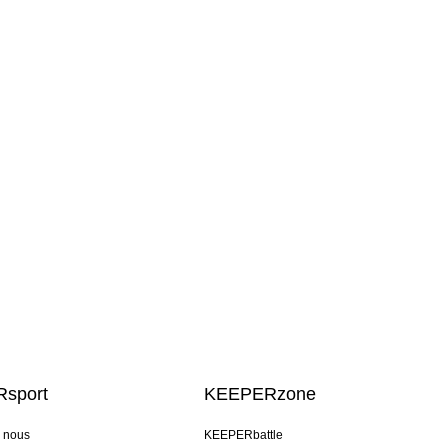
sport
KEEPERzone
e nous
KEEPERbattle