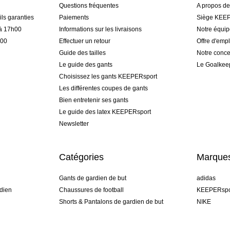
Questions fréquentes
A propos d
ls garanties
Paiements
Siège KEEP
 à 17h00
Informations sur les livraisons
Notre équi
h00
Effectuer un retour
Offre d'empl
Guide des tailles
Notre conce
Le guide des gants
Le Goalkee
Choisissez les gants KEEPERsport
Les différentes coupes de gants
Bien entretenir ses gants
Le guide des latex KEEPERsport
Newsletter
Catégories
Marque
Gants de gardien de but
adidas
dien
Chaussures de football
KEEPERspo
Shorts & Pantalons de gardien de but
NIKE
gamme
Maillots de gardien de but
Puma
Sous-Shorts de gardien de but
REUSCH