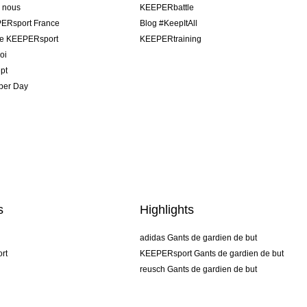
e nous
KEEPERbattle
ERsport France
Blog #KeepItAll
pe KEEPERsport
KEEPERtraining
oi
pt
per Day
s
Highlights
adidas Gants de gardien de but
rt
KEEPERsport Gants de gardien de but
reusch Gants de gardien de but
uhlsport Gants de gardien de but
rehab Gants de gardien de but