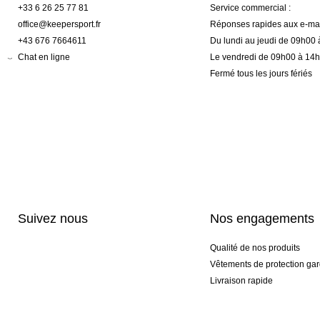
+33 6 26 25 77 81
Service commercial :
office@keepersport.fr
Réponses rapides aux e-mai
+43 676 7664611
Du lundi au jeudi de 09h00
Chat en ligne
Le vendredi de 09h00 à 14
Fermé tous les jours fériés
Suivez nous
Nos engagements
Qualité de nos produits
Vêtements de protection gar
Livraison rapide
Personnalisation haut de 
Gants spéciaux et exclusifs