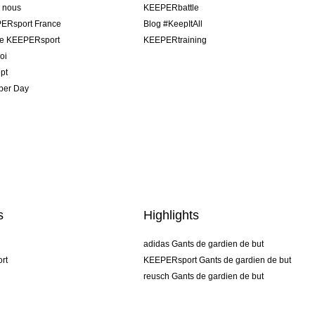
e nous
KEEPERbattle
ERsport France
Blog #KeepItAll
pe KEEPERsport
KEEPERtraining
oi
pt
per Day
s
Highlights
adidas Gants de gardien de but
rt
KEEPERsport Gants de gardien de but
reusch Gants de gardien de but
uhlsport Gants de gardien de but
rehab Gants de gardien de but