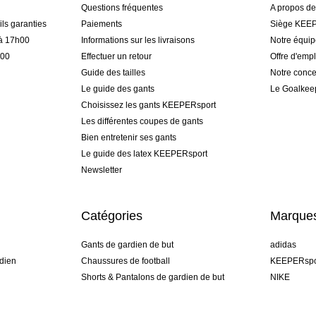
Questions fréquentes
A propos d
ls garanties
Paiements
Siège KEEP
 à 17h00
Informations sur les livraisons
Notre équi
h00
Effectuer un retour
Offre d'empl
Guide des tailles
Notre conce
Le guide des gants
Le Goalkee
Choisissez les gants KEEPERsport
Les différentes coupes de gants
Bien entretenir ses gants
Le guide des latex KEEPERsport
Newsletter
Catégories
Marque
Gants de gardien de but
adidas
dien
Chaussures de football
KEEPERspo
Shorts & Pantalons de gardien de but
NIKE
gamme
Maillots de gardien de but
Puma
Sous-Shorts de gardien de but
REUSCH