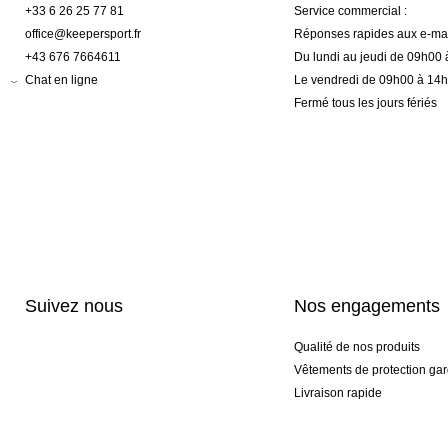
+33 6 26 25 77 81
Service commercial :
office@keepersport.fr
Réponses rapides aux e-mai
+43 676 7664611
Du lundi au jeudi de 09h00
Chat en ligne
Le vendredi de 09h00 à 14
Fermé tous les jours fériés
Suivez nous
Nos engagements
Qualité de nos produits
Vêtements de protection gar
Livraison rapide
Personnalisation haut de 
Gants spéciaux et exclusifs