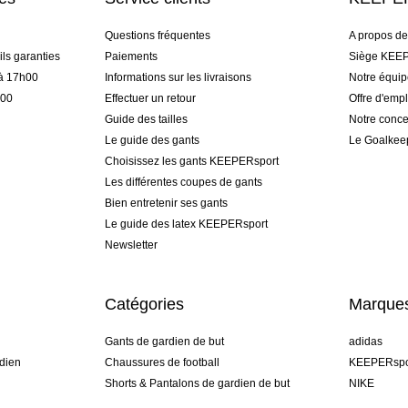
Questions fréquentes
A propos d
ls garanties
Paiements
Siège KEEP
 à 17h00
Informations sur les livraisons
Notre équi
h00
Effectuer un retour
Offre d'empl
Guide des tailles
Notre conce
Le guide des gants
Le Goalkee
Choisissez les gants KEEPERsport
Les différentes coupes de gants
Bien entretenir ses gants
Le guide des latex KEEPERsport
Newsletter
Catégories
Marque
Gants de gardien de but
adidas
dien
Chaussures de football
KEEPERspo
Shorts & Pantalons de gardien de but
NIKE
gamme
Maillots de gardien de but
Puma