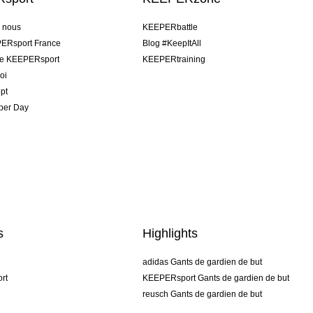
e nous
KEEPERbattle
ERsport France
Blog #KeepItAll
pe KEEPERsport
KEEPERtraining
oi
pt
per Day
s
Highlights
adidas Gants de gardien de but
rt
KEEPERsport Gants de gardien de but
reusch Gants de gardien de but
uhlsport Gants de gardien de but