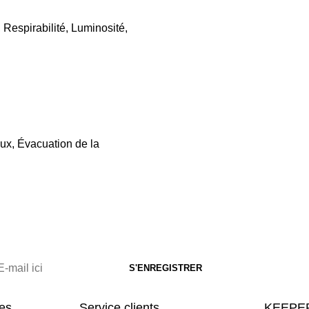
 Respirabilité, Luminosité,
eux, Évacuation de la
res
Service clients
KEEPER