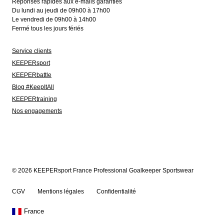
Réponses rapides aux e-mails garanties
Du lundi au jeudi de 09h00 à 17h00
Le vendredi de 09h00 à 14h00
Fermé tous les jours fériés
Service clients
KEEPERsport
KEEPERbattle
Blog #KeepItAll
KEEPERtraining
Nos engagements
© 2026 KEEPERsport France Professional Goalkeeper Sportswear
CGV
Mentions légales
Confidentialité
France