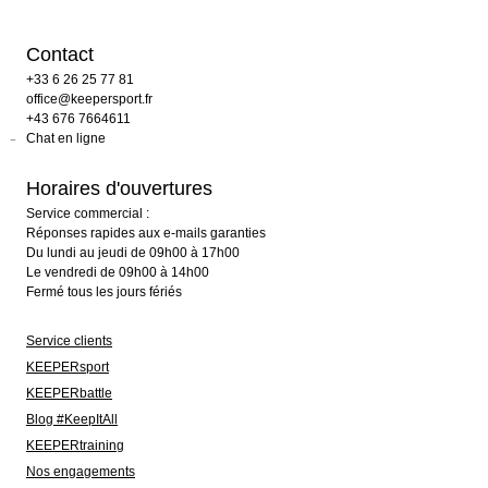
Contact
+33 6 26 25 77 81
office@keepersport.fr
+43 676 7664611
Chat en ligne
Horaires d'ouvertures
Service commercial :
Réponses rapides aux e-mails garanties
Du lundi au jeudi de 09h00 à 17h00
Le vendredi de 09h00 à 14h00
Fermé tous les jours fériés
Service clients
KEEPERsport
KEEPERbattle
Blog #KeepItAll
KEEPERtraining
Nos engagements