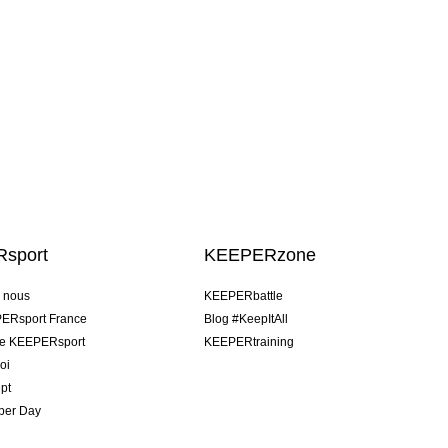
sport
KEEPERzone
e nous
KEEPERbattle
ERsport France
Blog #KeepItAll
pe KEEPERsport
KEEPERtraining
oi
pt
per Day