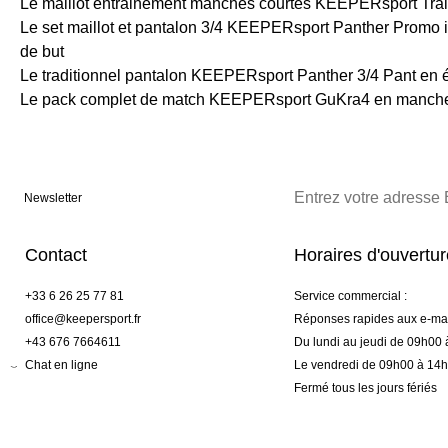
Le maillot entrainement manches courtes KEEPERsport Trai
Le set maillot et pantalon 3/4 KEEPERsport Panther Promo id
de but
Le traditionnel pantalon KEEPERsport Panther 3/4 Pant en éd
Le pack complet de match KEEPERsport GuKra4 en manche
Newsletter
Contact
Horaires d'ouvertu
+33 6 26 25 77 81
Service commercial :
office@keepersport.fr
Réponses rapides aux e-mai
+43 676 7664611
Du lundi au jeudi de 09h00
Chat en ligne
Le vendredi de 09h00 à 14
Fermé tous les jours fériés