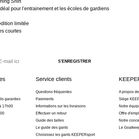
ning Shirt
éal pour l'entrainement et les écoles de gardiens
ition limitée
s courtes
res
Service clients
KEEPER
Questions fréquentes
A propos d
ls garanties
Paiements
Siège KEEP
 à 17h00
Informations sur les livraisons
Notre équi
h00
Effectuer un retour
Offre d'empl
Guide des tailles
Notre conce
Le guide des gants
Le Goalkee
Choisissez les gants KEEPERsport