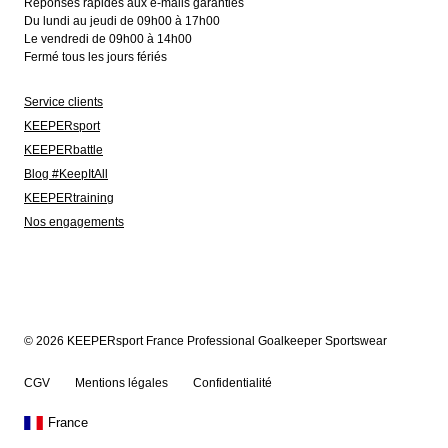
Réponses rapides aux e-mails garanties
Du lundi au jeudi de 09h00 à 17h00
Le vendredi de 09h00 à 14h00
Fermé tous les jours fériés
Service clients
KEEPERsport
KEEPERbattle
Blog #KeepItAll
KEEPERtraining
Nos engagements
© 2026 KEEPERsport France Professional Goalkeeper Sportswear
CGV
Mentions légales
Confidentialité
France