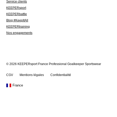
Service clients
KEEPERsport
KEEPERbattle
Blog #KeepItAll
KEEPERtraining
Nos engagements
© 2026 KEEPERsport France Professional Goalkeeper Sportswear
CGV
Mentions légales
Confidentialité
France