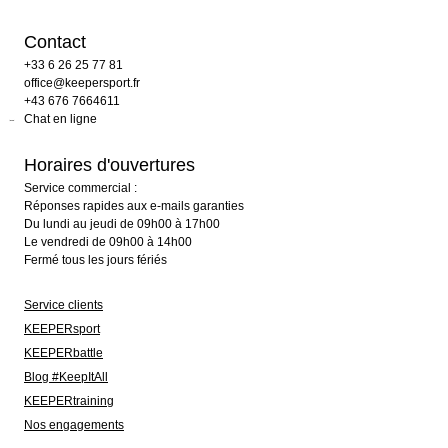
Contact
+33 6 26 25 77 81
office@keepersport.fr
+43 676 7664611
Chat en ligne
Horaires d'ouvertures
Service commercial :
Réponses rapides aux e-mails garanties
Du lundi au jeudi de 09h00 à 17h00
Le vendredi de 09h00 à 14h00
Fermé tous les jours fériés
Service clients
KEEPERsport
KEEPERbattle
Blog #KeepItAll
KEEPERtraining
Nos engagements