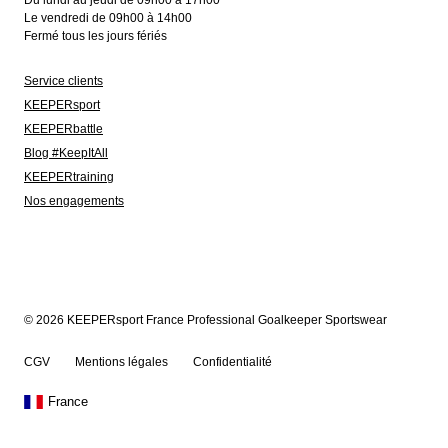
Du lundi au jeudi de 09h00 à 17h00
Le vendredi de 09h00 à 14h00
Fermé tous les jours fériés
Service clients
KEEPERsport
KEEPERbattle
Blog #KeepItAll
KEEPERtraining
Nos engagements
© 2026 KEEPERsport France Professional Goalkeeper Sportswear
CGV
Mentions légales
Confidentialité
France