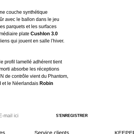
fine couche synthétique
ûr avec le ballon dans le jeu
s parquets et les surfaces
rmédiaire plate
Cushlon 3.0
ns qui jouent en salle l'hiver.
e profil lamellé adhérent tient
amorti absorbe les réceptions
ADN de contrôle vient du Phantom,
d
et le Néerlandais
Robin
res
Service clients
KEEPER