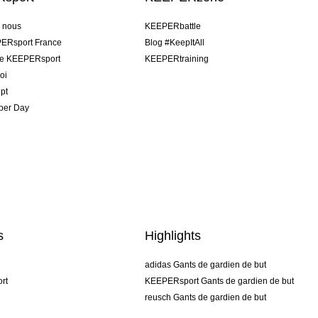
e nous
KEEPERbattle
ERsport France
Blog #KeepItAll
pe KEEPERsport
KEEPERtraining
oi
pt
per Day
s
Highlights
adidas Gants de gardien de but
rt
KEEPERsport Gants de gardien de but
reusch Gants de gardien de but
uhlsport Gants de gardien de but