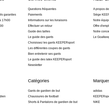
Questions fréquentes
A propos d
ls garanties
Paiements
Siège KEEP
 à 17h00
Informations sur les livraisons
Notre équi
h00
Effectuer un retour
Offre d'empl
Guide des tailles
Notre conce
Le guide des gants
Le Goalkee
Choisissez les gants KEEPERsport
Les différentes coupes de gants
Bien entretenir ses gants
Le guide des latex KEEPERsport
Newsletter
Catégories
Marque
Gants de gardien de but
adidas
dien
Chaussures de football
KEEPERspo
Shorts & Pantalons de gardien de but
NIKE
gamme
Maillots de gardien de but
Puma