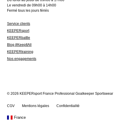
Du lundi au jeudi de 09h00 à 17h00
Le vendredi de 09h00 à 14h00
Fermé tous les jours fériés
Service clients
KEEPERsport
KEEPERbattle
Blog #KeepItAll
KEEPERtraining
Nos engagements
© 2026 KEEPERsport France Professional Goalkeeper Sportswear
CGV
Mentions légales
Confidentialité
France