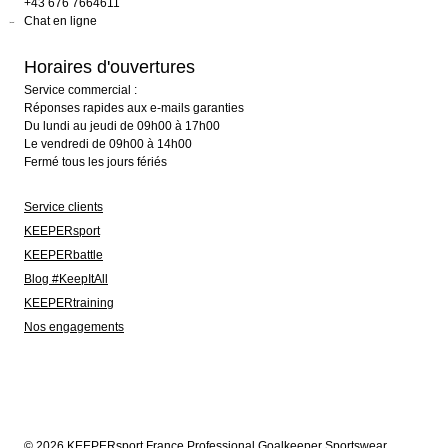
+43 676 7664611
Chat en ligne
Horaires d'ouvertures
Service commercial :
Réponses rapides aux e-mails garanties
Du lundi au jeudi de 09h00 à 17h00
Le vendredi de 09h00 à 14h00
Fermé tous les jours fériés
Service clients
KEEPERsport
KEEPERbattle
Blog #KeepItAll
KEEPERtraining
Nos engagements
© 2026 KEEPERsport France Professional Goalkeeper Sportswear