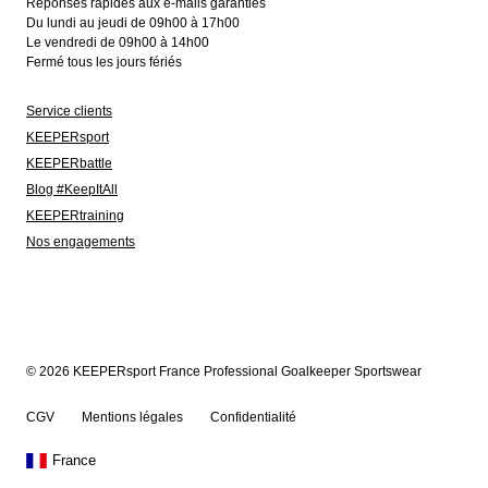
Réponses rapides aux e-mails garanties
Du lundi au jeudi de 09h00 à 17h00
Le vendredi de 09h00 à 14h00
Fermé tous les jours fériés
Service clients
KEEPERsport
KEEPERbattle
Blog #KeepItAll
KEEPERtraining
Nos engagements
© 2026 KEEPERsport France Professional Goalkeeper Sportswear
CGV
Mentions légales
Confidentialité
France