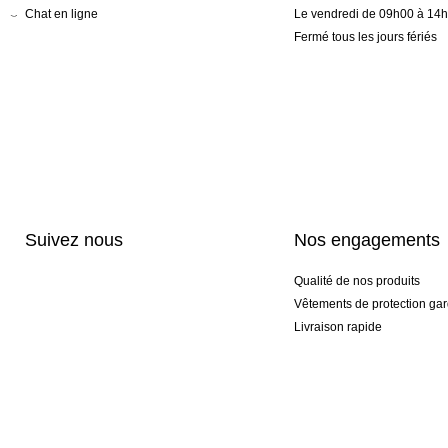
Chat en ligne
Le vendredi de 09h00 à 14
Fermé tous les jours fériés
Suivez nous
Nos engagements
Qualité de nos produits
Vêtements de protection gar
Livraison rapide
Personnalisation haut de 
Gants spéciaux et exclusifs
Pack gants et textile