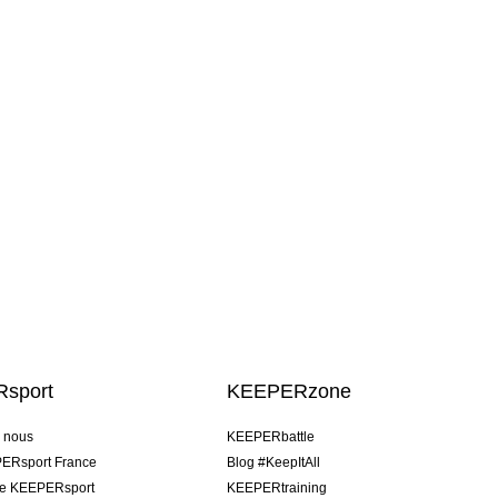
sport
KEEPERzone
e nous
KEEPERbattle
ERsport France
Blog #KeepItAll
pe KEEPERsport
KEEPERtraining