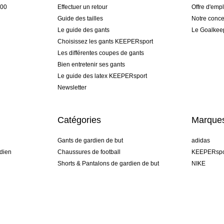
h00
Effectuer un retour
Offre d'empl
Guide des tailles
Notre conce
Le guide des gants
Le Goalkee
Choisissez les gants KEEPERsport
Les différentes coupes de gants
Bien entretenir ses gants
Le guide des latex KEEPERsport
Newsletter
Catégories
Marque
Gants de gardien de but
adidas
dien
Chaussures de football
KEEPERspo
Shorts & Pantalons de gardien de but
NIKE
gamme
Maillots de gardien de but
Puma
Sous-Shorts de gardien de but
REUSCH
Sells Goal
uhlsport
Elite Sport