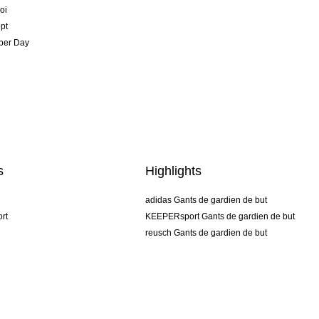
oi
pt
per Day
s
Highlights
adidas Gants de gardien de but
rt
KEEPERsport Gants de gardien de but
reusch Gants de gardien de but
uhlsport Gants de gardien de but
rehab Gants de gardien de but
keeper
NIKE Gants de gardien de but
PUMA Gants de gardien de but
SELLS Gants de gardien de but