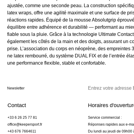
ajustée, comme une seconde peau. La construction spécifiq
latex wraps, offre une agilité maximale et une surface de pri
réactions rapides. Équipé de la mousse Absolutgrip éprouvée
équilibre entre adhérence et durabilité — performant au mie
fiable sous la pluie. Grâce à la technologie Ultimate Conta
également les côtés de la main et des doigts, assurant un c
prise. L’association du corps en néoprène, des empreinte
ne latex rembourré, du système DUAL FIX et de l’entrée é
une performance flexible, stable et confortable.
Newsletter
Contact
Horaires d'ouvertu
+33 6 26 25 77 81
Service commercial :
office@keepersport.fr
Réponses rapides aux e-mai
+43 676 7664611
Du lundi au jeudi de 09h00