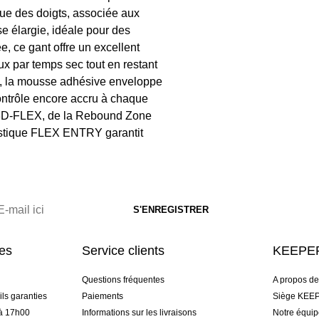
ue des doigts, associée aux
se élargie, idéale pour des
, ce gant offre un excellent
ux par temps sec tout en restant
ct, la mousse adhésive enveloppe
ontrôle encore accru à chaque
s 3D-FLEX, de la Rebound Zone
lastique FLEX ENTRY garantit
res
Service clients
KEEPER
Questions fréquentes
A propos d
ls garanties
Paiements
Siège KEEP
 à 17h00
Informations sur les livraisons
Notre équi