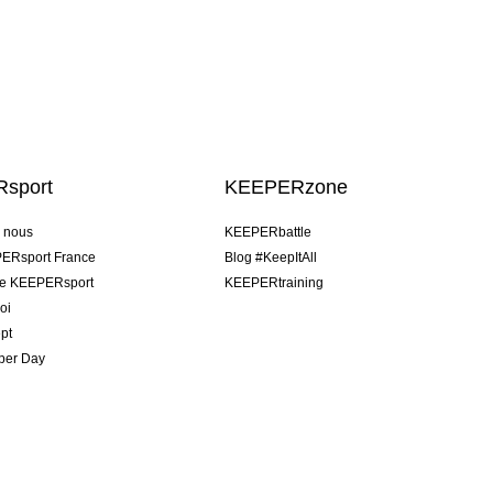
sport
KEEPERzone
e nous
KEEPERbattle
ERsport France
Blog #KeepItAll
pe KEEPERsport
KEEPERtraining
oi
pt
per Day