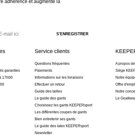
ure adhérence et augmente la
res
Service clients
KEEPER
Questions fréquentes
A propos d
ls garanties
Paiements
Siège KEEP
 à 17h00
Informations sur les livraisons
Notre équi
h00
Effectuer un retour
Offre d'empl
Guide des tailles
Notre conce
Le guide des gants
Le Goalkee
Choisissez les gants KEEPERsport
Les différentes coupes de gants
Bien entretenir ses gants
Le guide des latex KEEPERsport
Newsletter