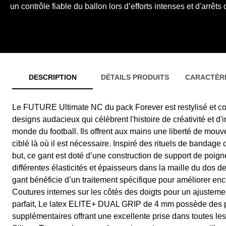
un contrôle fiable du ballon lors d’efforts intenses et d'arrêts di
DESCRIPTION
DÉTAILS PRODUITS
CARACTÉRI
Le FUTURE Ultimate NC du pack Forever est restylisé et co
designs audacieux qui célèbrent l'histoire de créativité et 
monde du football. Ils offrent aux mains une liberté de mou
ciblé là où il est nécessaire. Inspiré des rituels de bandag
but, ce gant est doté d’une construction de support de poign
différentes élasticités et épaisseurs dans la maille du dos 
gant bénéficie d’un traitement spécifique pour améliorer en
Coutures internes sur les côtés des doigts pour un ajustemen
parfait, Le latex ELITE+ DUAL GRIP de 4 mm possède des p
supplémentaires offrant une excellente prise dans toutes le