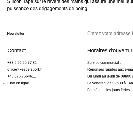
Silicon Tape sur le revers des mains qui assure une meille
puissance des dégagements de poing.
Newsletter
Contact
Horaires d'ouvertu
+33 6 26 25 77 81
Service commercial :
office@keepersport.fr
Réponses rapides aux e-mai
+43 676 7664611
Du lundi au jeudi de 09h00
Chat en ligne
Le vendredi de 09h00 à 14
Fermé tous les jours fériés