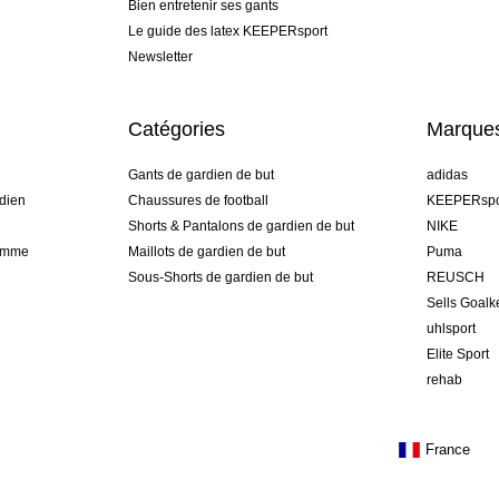
Bien entretenir ses gants
Le guide des latex KEEPERsport
Newsletter
Catégories
Marque
Gants de gardien de but
adidas
dien
Chaussures de football
KEEPERspo
Shorts & Pantalons de gardien de but
NIKE
gamme
Maillots de gardien de but
Puma
Sous-Shorts de gardien de but
REUSCH
Sells Goal
uhlsport
Elite Sport
rehab
France