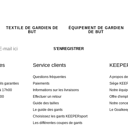
TEXTILE DE GARDIEN DE
ÉQUIPEMENT DE GARDIEN
BUT
DE BUT
res
Service clients
KEEPER
Questions fréquentes
A propos d
ls garanties
Paiements
Siège KEEP
 à 17h00
Informations sur les livraisons
Notre équi
h00
Effectuer un retour
Offre d'empl
Guide des tailles
Notre conce
Le guide des gants
Le Goalkee
Choisissez les gants KEEPERsport
Les différentes coupes de gants