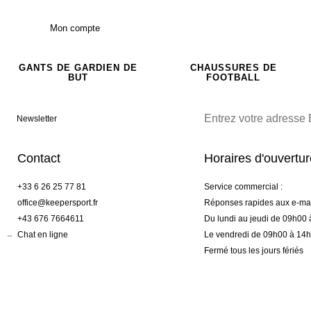
Mon compte
GANTS DE GARDIEN DE
CHAUSSURES DE
BUT
FOOTBALL
Newsletter
Contact
Horaires d'ouvertu
+33 6 26 25 77 81
Service commercial :
office@keepersport.fr
Réponses rapides aux e-mai
+43 676 7664611
Du lundi au jeudi de 09h00
Chat en ligne
Le vendredi de 09h00 à 14
Fermé tous les jours fériés