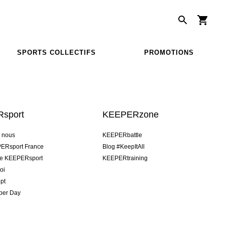
SPORTS COLLECTIFS
PROMOTIONS
sport
KEEPERzone
e nous
KEEPERbattle
ERsport France
Blog #KeepItAll
pe KEEPERsport
KEEPERtraining
oi
pt
per Day