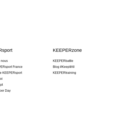
sport
KEEPERzone
e nous
KEEPERbattle
ERsport France
Blog #KeepItAll
pe KEEPERsport
KEEPERtraining
oi
pt
per Day