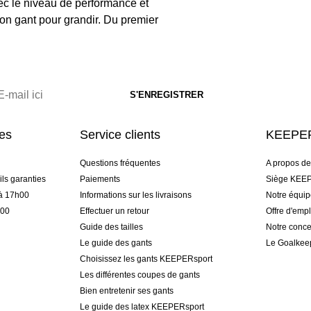
ec le niveau de performance et
on gant pour grandir. Du premier
res
Service clients
KEEPER
Questions fréquentes
A propos d
ls garanties
Paiements
Siège KEEP
 à 17h00
Informations sur les livraisons
Notre équi
h00
Effectuer un retour
Offre d'empl
Guide des tailles
Notre conce
Le guide des gants
Le Goalkee
Choisissez les gants KEEPERsport
Les différentes coupes de gants
Bien entretenir ses gants
Le guide des latex KEEPERsport