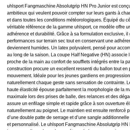
uhlsport Fangmaschine Absolutgrip HN Pro Junior est conçu
ambitieux qui veulent pouvoir compter sur leurs gants à c
et dans toutes les conditions météorologiques. Équipé du cé
véritable référence de la gamme uhlsport, ce modèle offre un
adhérence et durabilité. Grâce à sa formulation exclusive, il 
performances sur terrain sec tout en conservant une adhéren
deviennent humides. Un latex polyvalent, pensé pour accom
au long de la saison. La coupe Half Negative (HN) associe l
proche de la main au confort de soufflets intégrés entre la p
construction procure un excellent ressenti du ballon tout en
mouvement. Idéale pour les jeunes gardiens en progressio
naturellement chaque geste sans sensation de contrainte. 
haute élasticité épouse parfaitement la morphologie de la mai
maximale lors des prises de balle, des relances et des déga
assure un enfilage simple et rapide grâce à son ouverture é
naturellement au poignet. Le maintien est ensuite renforcé
d’une double patte de serrage et d’une sangle additionnelle
et personnalisé. Le uhlsport Fangmaschine Absolutgrip HN