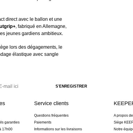
ct direct avec le ballon et une
utgrip+
, fabriqué en Allemagne,
 les jeunes gardiens ambitieux.
tège lors des dégagements, le
andage élastique avec sangle
res
Service clients
KEEPER
Questions fréquentes
A propos d
ls garanties
Paiements
Siège KEEP
 à 17h00
Informations sur les livraisons
Notre équi