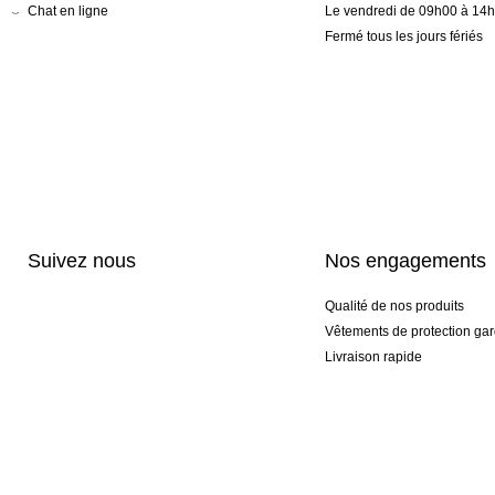
Chat en ligne
Le vendredi de 09h00 à 14
Fermé tous les jours fériés
Suivez nous
Nos engagements
Qualité de nos produits
Vêtements de protection gar
Livraison rapide
Personnalisation haut de 
Gants spéciaux et exclusifs
Pack gants et textile