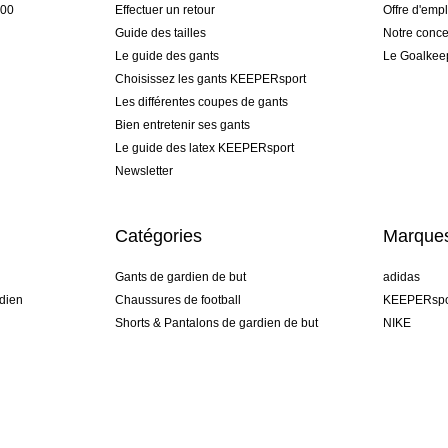
h00
Effectuer un retour
Offre d'empl
Guide des tailles
Notre conce
Le guide des gants
Le Goalkee
Choisissez les gants KEEPERsport
Les différentes coupes de gants
Bien entretenir ses gants
Le guide des latex KEEPERsport
Newsletter
Catégories
Marque
Gants de gardien de but
adidas
dien
Chaussures de football
KEEPERspo
Shorts & Pantalons de gardien de but
NIKE
gamme
Maillots de gardien de but
Puma
Sous-Shorts de gardien de but
REUSCH
Sells Goal
uhlsport
Elite Sport