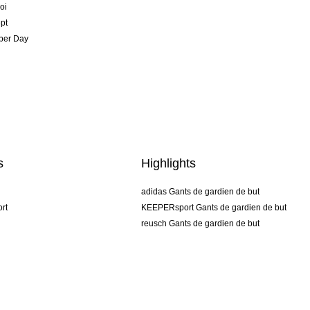
oi
pt
per Day
s
Highlights
adidas Gants de gardien de but
rt
KEEPERsport Gants de gardien de but
reusch Gants de gardien de but
uhlsport Gants de gardien de but
rehab Gants de gardien de but
keeper
NIKE Gants de gardien de but
PUMA Gants de gardien de but
SELLS Gants de gardien de but