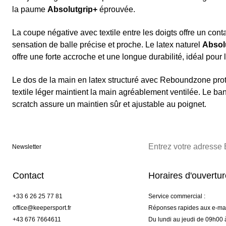
la paume
Absolutgrip+
éprouvée.
La coupe négative avec textile entre les doigts offre un conta
sensation de balle précise et proche. Le latex naturel
Absol
offre une forte accroche et une longue durabilité, idéal pour
Le dos de la main en latex structuré avec Reboundzone pro
textile léger maintient la main agréablement ventilée. Le b
scratch assure un maintien sûr et ajustable au poignet.
Newsletter
Contact
Horaires d'ouvertu
+33 6 26 25 77 81
Service commercial :
office@keepersport.fr
Réponses rapides aux e-mai
+43 676 7664611
Du lundi au jeudi de 09h00