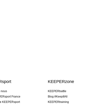
sport
KEEPERzone
e nous
KEEPERbattle
ERsport France
Blog #KeepItAll
pe KEEPERsport
KEEPERtraining