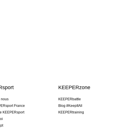
sport
KEEPERzone
e nous
KEEPERbattle
ERsport France
Blog #KeepItAll
pe KEEPERsport
KEEPERtraining
oi
pt