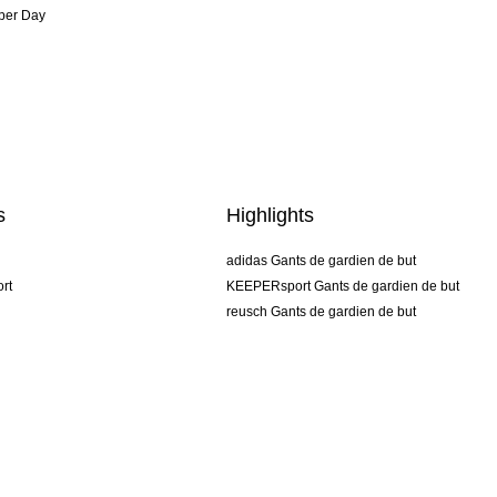
per Day
s
Highlights
adidas Gants de gardien de but
rt
KEEPERsport Gants de gardien de but
reusch Gants de gardien de but
uhlsport Gants de gardien de but
rehab Gants de gardien de but
keeper
NIKE Gants de gardien de but
PUMA Gants de gardien de but
SELLS Gants de gardien de but