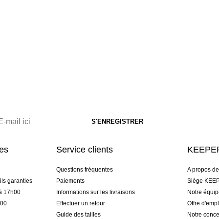
res
Service clients
KEEPER
Questions fréquentes
A propos d
ls garanties
Paiements
Siège KEEP
 à 17h00
Informations sur les livraisons
Notre équi
h00
Effectuer un retour
Offre d'empl
Guide des tailles
Notre conce