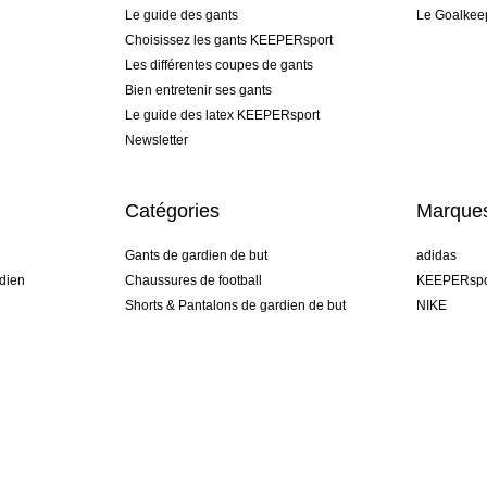
Le guide des gants
Le Goalkee
Choisissez les gants KEEPERsport
Les différentes coupes de gants
Bien entretenir ses gants
Le guide des latex KEEPERsport
Newsletter
Catégories
Marque
Gants de gardien de but
adidas
dien
Chaussures de football
KEEPERspo
Shorts & Pantalons de gardien de but
NIKE
gamme
Maillots de gardien de but
Puma
Sous-Shorts de gardien de but
REUSCH
Sells Goal
uhlsport
Elite Sport
rehab