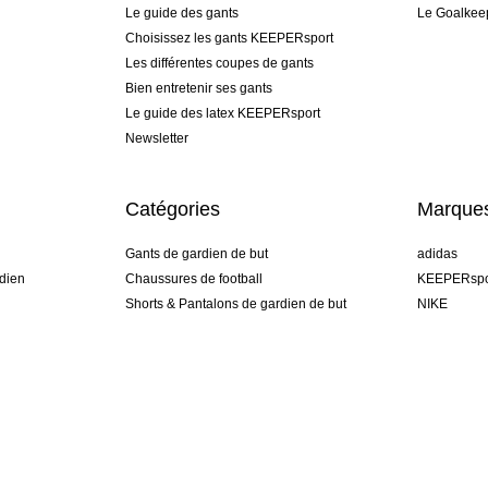
Le guide des gants
Le Goalkee
Choisissez les gants KEEPERsport
Les différentes coupes de gants
Bien entretenir ses gants
Le guide des latex KEEPERsport
Newsletter
Catégories
Marque
Gants de gardien de but
adidas
dien
Chaussures de football
KEEPERspo
Shorts & Pantalons de gardien de but
NIKE
gamme
Maillots de gardien de but
Puma
Sous-Shorts de gardien de but
REUSCH
Sells Goal
uhlsport
Elite Sport
rehab