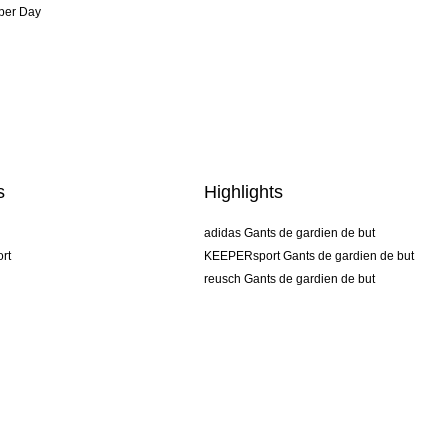
per Day
s
Highlights
adidas Gants de gardien de but
rt
KEEPERsport Gants de gardien de but
reusch Gants de gardien de but
uhlsport Gants de gardien de but
rehab Gants de gardien de but
keeper
NIKE Gants de gardien de but
PUMA Gants de gardien de but
SELLS Gants de gardien de but