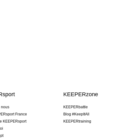
sport
KEEPERzone
e nous
KEEPERbattle
ERsport France
Blog #KeepItAll
pe KEEPERsport
KEEPERtraining
oi
pt