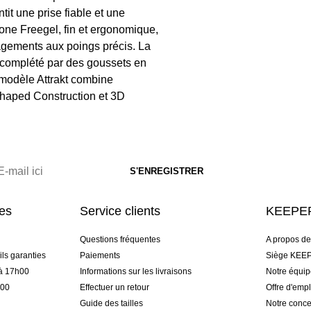
tit une prise fiable et une
cone Freegel, fin et ergonomique,
gagements aux poings précis. La
 complété par des goussets en
e modèle Attrakt combine
shaped Construction et 3D
res
Service clients
KEEPER
Questions fréquentes
A propos d
ls garanties
Paiements
Siège KEEP
 à 17h00
Informations sur les livraisons
Notre équi
h00
Effectuer un retour
Offre d'empl
Guide des tailles
Notre conce