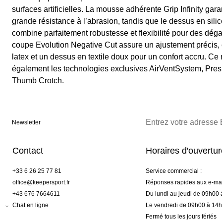
surfaces artificielles. La mousse adhérente Grip Infinity garan
grande résistance à l’abrasion, tandis que le dessus en sili
combine parfaitement robustesse et flexibilité pour des dé
coupe Evolution Negative Cut assure un ajustement précis,
latex et un dessus en textile doux pour un confort accru. C
également les technologies exclusives AirVentSystem, Pre
Thumb Crotch.
Newsletter
Contact
Horaires d'ouvertu
+33 6 26 25 77 81
Service commercial :
office@keepersport.fr
Réponses rapides aux e-mai
+43 676 7664611
Du lundi au jeudi de 09h00
Chat en ligne
Le vendredi de 09h00 à 14
Fermé tous les jours fériés