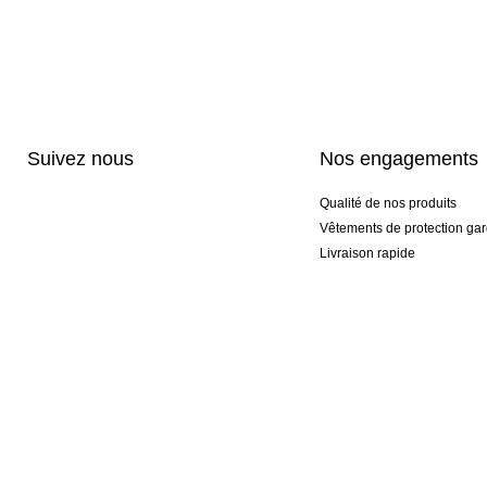
Suivez nous
Nos engagements
Qualité de nos produits
Vêtements de protection gar
Livraison rapide
Personnalisation haut de 
Gants spéciaux et exclusifs
Pack gants et textile
© 2026 KEEPERsport France Professional Goalkeeper Sportswear