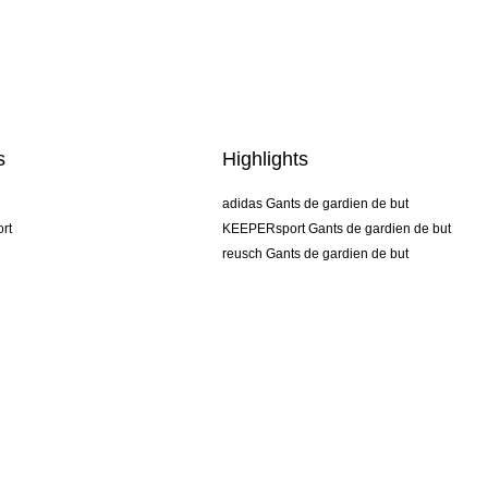
s
Highlights
adidas Gants de gardien de but
rt
KEEPERsport Gants de gardien de but
reusch Gants de gardien de but
uhlsport Gants de gardien de but
rehab Gants de gardien de but
keeper
NIKE Gants de gardien de but
PUMA Gants de gardien de but
SELLS Gants de gardien de but
CGV
Mentions légales