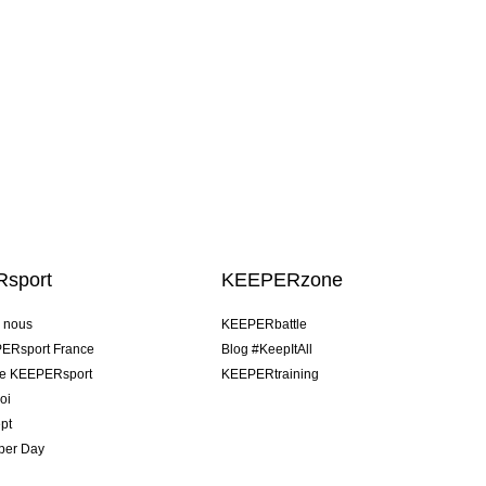
sport
KEEPERzone
e nous
KEEPERbattle
ERsport France
Blog #KeepItAll
pe KEEPERsport
KEEPERtraining
oi
pt
per Day