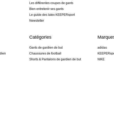
Les différentes coupes de gants
Bien entretenir ses gants
Le guide des latex KEEPERsport
Newsletter
Catégories
Marque
Gants de gardien de but
adidas
dien
Chaussures de football
KEEPERspo
Shorts & Pantalons de gardien de but
NIKE
gamme
Maillots de gardien de but
Puma
Sous-Shorts de gardien de but
REUSCH
Sells Goal
uhlsport
Elite Sport
rehab
France