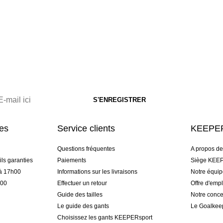
res
Service clients
KEEPER
Questions fréquentes
A propos d
ls garanties
Paiements
Siège KEEP
 à 17h00
Informations sur les livraisons
Notre équi
h00
Effectuer un retour
Offre d'empl
Guide des tailles
Notre conce
Le guide des gants
Le Goalkee
Choisissez les gants KEEPERsport