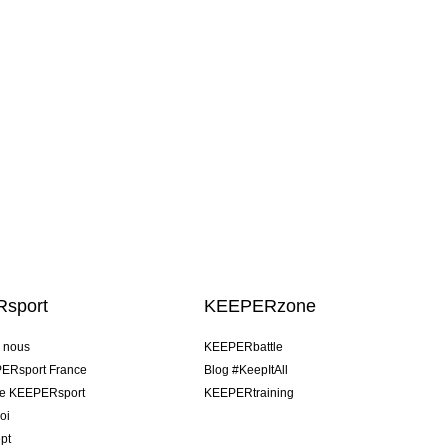
sport
KEEPERzone
e nous
KEEPERbattle
ERsport France
Blog #KeepItAll
pe KEEPERsport
KEEPERtraining
oi
pt