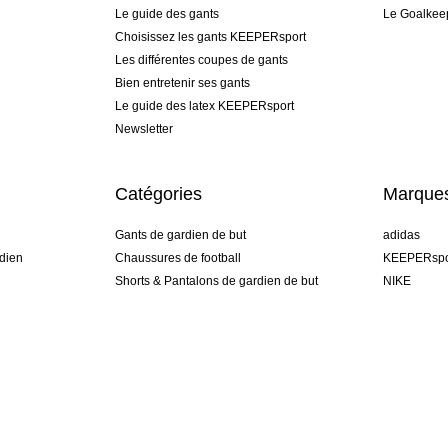
Le guide des gants
Le Goalkee
Choisissez les gants KEEPERsport
Les différentes coupes de gants
Bien entretenir ses gants
Le guide des latex KEEPERsport
Newsletter
Catégories
Marque
Gants de gardien de but
adidas
dien
Chaussures de football
KEEPERspo
Shorts & Pantalons de gardien de but
NIKE
gamme
Maillots de gardien de but
Puma
Sous-Shorts de gardien de but
REUSCH
Sells Goal
uhlsport
Elite Sport
rehab