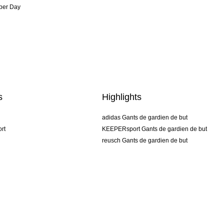
per Day
s
Highlights
adidas Gants de gardien de but
rt
KEEPERsport Gants de gardien de but
reusch Gants de gardien de but
uhlsport Gants de gardien de but
rehab Gants de gardien de but
keeper
NIKE Gants de gardien de but
PUMA Gants de gardien de but
SELLS Gants de gardien de but