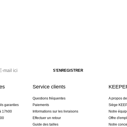
res
Service clients
KEEPER
Questions fréquentes
A propos d
ls garanties
Paiements
Siège KEEP
 à 17h00
Informations sur les livraisons
Notre équi
h00
Effectuer un retour
Offre d'empl
Guide des tailles
Notre conce