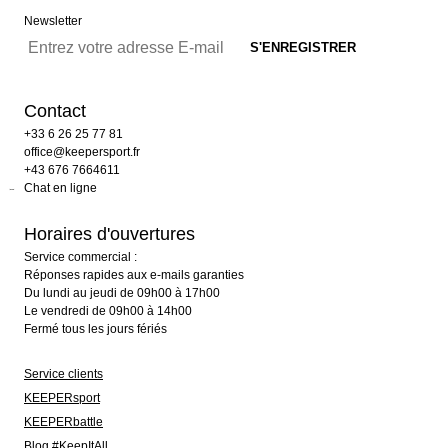
Newsletter
Contact
+33 6 26 25 77 81
office@keepersport.fr
+43 676 7664611
Chat en ligne
Horaires d'ouvertures
Service commercial :
Réponses rapides aux e-mails garanties
Du lundi au jeudi de 09h00 à 17h00
Le vendredi de 09h00 à 14h00
Fermé tous les jours fériés
Service clients
KEEPERsport
KEEPERbattle
Blog #KeepItAll